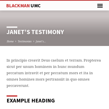
BLACKMAN
UMC
JANET’S TESTIMONY
Home
Testimonies
Janet’s…
In principio creavit Deus caelum et terram. Propterea
JANET’S
sicut per unum hominem in hunc mundum
TESTIMONY
peccatum intravit et per peccatum mors et ita in
omnes homines mors pertransiit in quo omnes
peccaverunt.
EXAMPLE HEADING