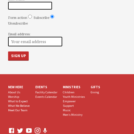
Form action
Subscribe
Unsubscribe
Email address:
NEW HERE
EVENTS
MINISTRIES
GIFTS
About Us
Facility Calendar
Children
Giving
Worship
Events Calendar
Youth Ministries
What to Expect
Empower
What We Believe
Support
Meet Our Team
Music
Men’s Ministry